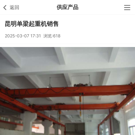
供应产品
返回
昆明单梁起重机销售
2025-03-07 17:31 浏览:618