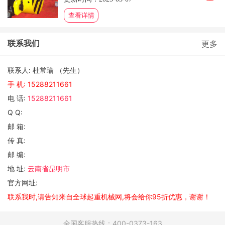
查看详情
联系我们
更多
联系人: 杜常瑜 （先生）
手 机:
15288211661
电 话:
15288211661
Q Q:
邮 箱:
传 真:
邮 编:
地 址:
云南省昆明市
官方网址:
联系我时,请告知来自全球起重机械网,将会给你95折优惠，谢谢！
全国客服热线：400-0373-163