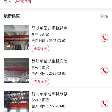
欧式... [
详细介绍
]
最新供应
更多
昆明单梁起重机销售
价格：面议
更新时间：2025-03-07
查看详情
昆明单梁起重机安装
价格：面议
更新时间：2025-03-07
查看详情
昆明单梁起重机维修
价格：面议
更新时间：2025-03-07